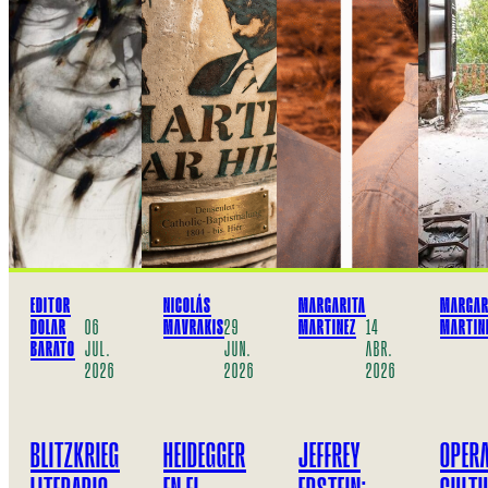
EDITOR
NICOLÁS
MARGARITA
MARGAR
DOLAR
MAVRAKIS
MARTINEZ
MARTIN
06
29
14
BARATO
JUL.
JUN.
ABR.
2026
2026
2026
BLITZKRIEG
HEIDEGGER
JEFFREY
OPER