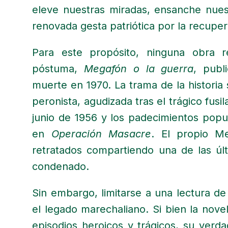
eleve nuestras miradas, ensanche nue
renovada gesta patriótica por la recupe
Para este propósito, ninguna obra r
póstuma,
Megafón o la guerra
, pub
muerte en 1970. La trama de la historia s
peronista, agudizada tras el trágico fus
junio de 1956 y los padecimientos popu
en
Operación Masacre
. El propio Me
retratados compartiendo una de las últ
condenado.
Sin embargo, limitarse a una lectura de e
el legado marechaliano. Si bien la novel
episodios heroicos y trágicos, su ver