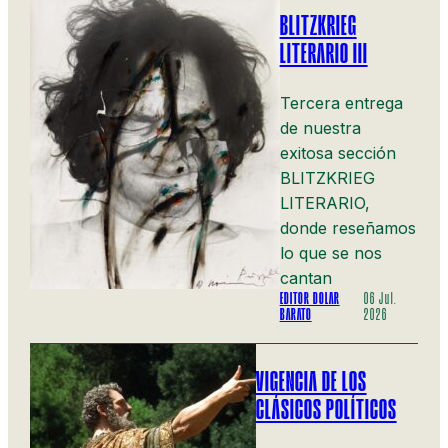
BLITZKRIEG
LITERARIO III
Tercera entrega
de nuestra
exitosa sección
BLITZKRIEG
LITERARIO,
donde reseñamos
lo que se nos
cantan
EDITOR DOLAR
06 Jul.
BARATO
2026
VIGENCIA DE LOS
CLÁSICOS POLÍTICOS