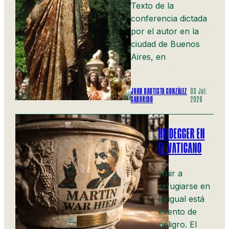
Texto de la
conferencia dictada
por el autor en la
ciudad de Buenos
Aires, en
JUAN BAUTISTA GONZÁLEZ
03 Jul.
SABORIDO
2026
HEIDEGGER EN
EL VATICANO
Huir a
refugiarse en
lo igual está
exento de
peligro. El