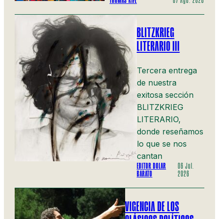
THOMAS RIFÉ
07 Ago. 2026
BLITZKRIEG
LITERARIO III
Tercera entrega
de nuestra
exitosa sección
BLITZKRIEG
LITERARIO,
donde reseñamos
lo que se nos
cantan
EDITOR DOLAR
06 Jul.
BARATO
2026
VIGENCIA DE LOS