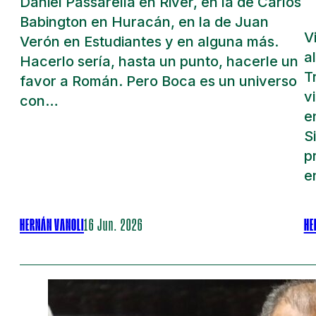
Daniel Passarella en River, en la de Carlos
Babington en Huracán, en la de Juan
V
Verón en Estudiantes y en alguna más.
a
Hacerlo sería, hasta un punto, hacerle un
T
favor a Román. Pero Boca es un universo
v
con…
e
S
p
e
HERNÁN VANOLI
16 Jun. 2026
HE