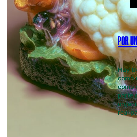
POR U
Hay tr
como e
como n
parte 
organi
real p