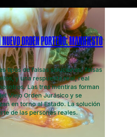
N NUEVO ORDEN PORTEÑO: MANIFIESTO
es tipos de falsas soluciones, falsas
llos, y una respuesta real, real
osotros. Las tres mentiras forman
del Viejo Orden Jurásico y se
zan en torno al Estado. La solución
arte de las personas reales.