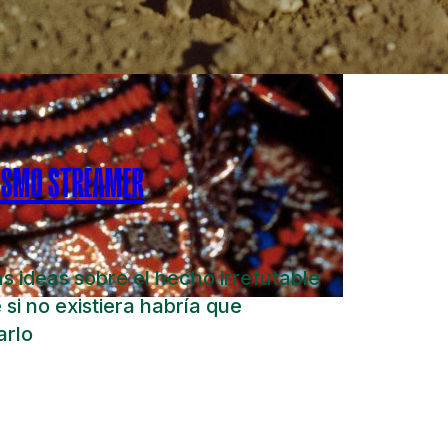
ISMO STREAMER
s ideas sobre el hecho irrefutable
 si no existiera habría que
arlo