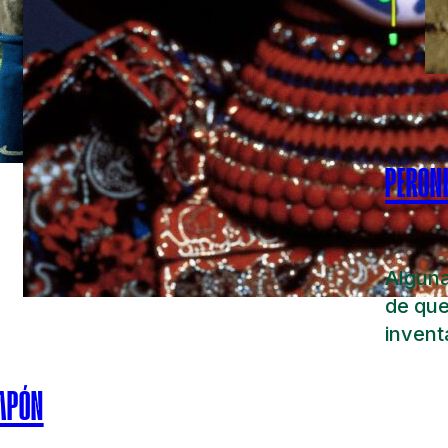
PERON
Alguna
de que
invent
APÓN