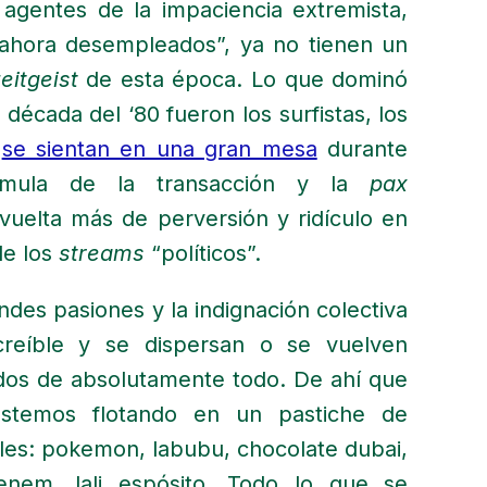
s agentes de la impaciencia extremista,
n ahora desempleados”, ya no tienen un
eitgeist
de esta época. Lo que dominó
 década del ‘80 fueron los surfistas, los
e
se sientan en una gran mesa
durante
órmula de la transacción y la
pax
vuelta más de perversión y ridículo en
de los
streams
“políticos”.
des pasiones y la indignación colectiva
reíble y se dispersan o se vuelven
ridos de absolutamente todo. De ahí que
estemos flotando en un pastiche de
les: pokemon, labubu, chocolate dubai,
 menem, lali espósito. Todo lo que se